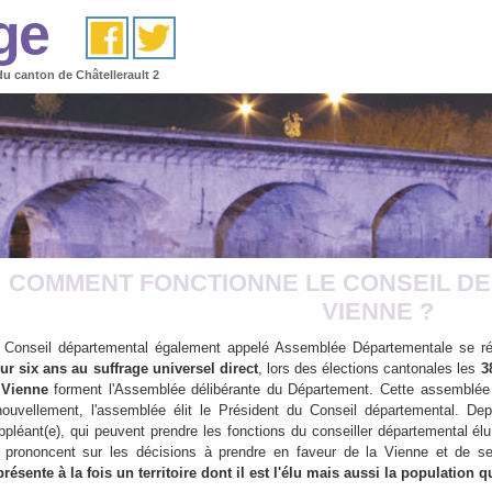
ge
du canton de Châtellerault 2
Edito
COMMENT FONCTIONNE LE CONSEIL DE
VIENNE ?
 Conseil départemental également appelé Assemblée Départementale se réu
ur six ans au suffrage universel direct
, lors des élections cantonales les
3
 Vienne
forment l'Assemblée délibérante du Département. Cette assemblée 
nouvellement, l'assemblée élit le Président du Conseil départemental. De
ppléant(e), qui peuvent prendre les fonctions du conseiller départemental él
 prononcent sur les décisions à prendre en faveur de la Vienne et de s
présente à la fois un territoire dont il est l'élu mais aussi la population qu