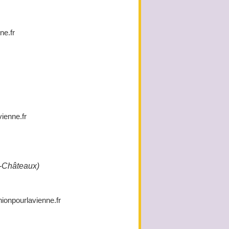
e.fr
ienne.fr
-Châteaux)
onpourlavienne.fr