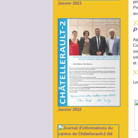
pr
Janvier 2023
Pr
av
Ap
Co
so
so
et
Le
Janvier 2022