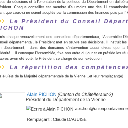
ises de décisions et à l'orientation de la politique du Département en délibéra
ésident. Chaque conseiller est membre d'au moins une des 11 commission
ant que ceux-ci ne soient adoptés par la commission des finances puis par l'
Le Président du Conseil Départ
PICHON
rès chaque renouvellement des conseillers départementaux, l'Assemblée Dépa
nseil départemental, le Président met en œuvre ses décisions. Il instruit le
n département, dans des domaines d'intervention aussi divers que la f
lidarité... Il convoque l'Assemblée, fixe son ordre du jour et en préside les r
 après avoir été voté, le Président se charge de son exécution.
La répartition des compétence
s élu(e)s de la Majorité départementale de la Vienne…et leur remplaçant(e)
Alain PICHON
(Canton de Châtellerault-2)
Président du Département de la Vienne
apichon@unionpourlavienne.
Remplaçant : Claude DAGUISE