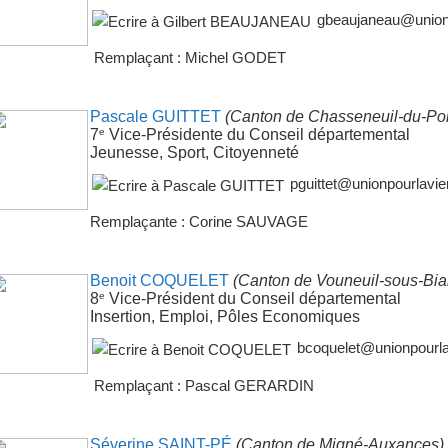
gbeaujaneau@unionp
Remplaçant : Michel GODET
Pascale GUITTET
(Canton de Chasseneuil-du-Poi
e
7
Vice-Présidente du Conseil départemental
Jeunesse, Sport, Citoyenneté
pguittet@unionpourlavie
Remplaçante : Corine SAUVAGE
Benoit COQUELET
(Canton de Vouneuil-sous-Bia
e
8
Vice-Président du Conseil départemental
Insertion, Emploi, Pôles Economiques
bcoquelet@unionpourla
Remplaçant : Pascal GERARDIN
Séverine SAINT-PÉ
(Canton de Migné-Auxances)