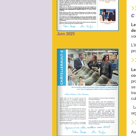
c
Le
de
Juin 2025
vo
L'
pr
Le
co
pr
se
tr
cul
Le
or
Au