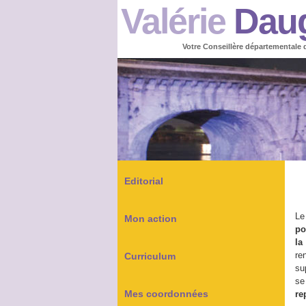
Valérie
Dau
Votre Conseillère départementale 
Editorial
Le
Mon action
po
la
re
Curriculum
su
se
Mes coordonnées
re