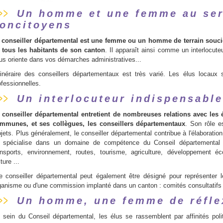
Un homme et une femme au ser
oncitoyens
 conseiller départemental est une femme ou un homme de terrain soucie
 tous les habitants de son canton
. Il apparaît ainsi comme un interlocuteu
us oriente dans vos démarches administratives...
itinéraire des conseillers départementaux est très varié. Les élus locaux 
ofessionnelles.
Un interlocuteur indispensable
 conseiller départemental entretient de nombreuses relations avec les 
mmunes, et ses collègues, les conseillers départementaux
. Son rôle e
ojets. Plus généralement, le conseiller départemental contribue à l'élaboratio
 spécialise dans un domaine de compétence du Conseil départemental :
ansports, environnement, routes, tourisme, agriculture, développement éc
ture ...
 conseiller départemental peut également être désigné pour représenter l
ganisme ou d'une commission implanté dans un canton : comités consultatifs ho
Un homme, une femme de réflex
 sein du Conseil départemental, les élus se rassemblent par affinités polit