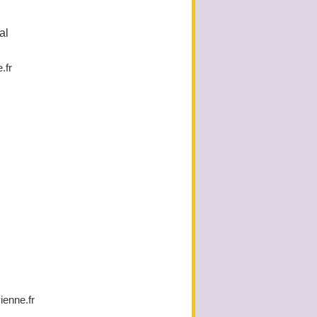
al
.fr
enne.fr