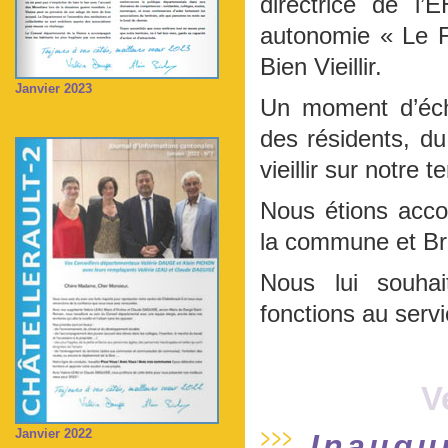
directrice de l
autonomie « Le F
Bien Vieillir.
Janvier 2023
Un moment d’éch
des résidents, du
vieillir sur notre te
Nous étions acc
la commune et Brig
Nous lui souhai
fonctions au servi
V
Janvier 2022
Inaugu