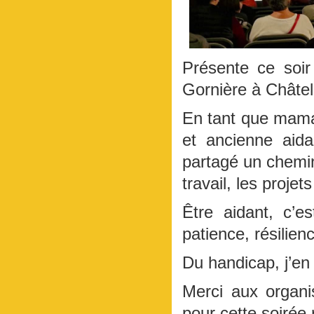
Présente ce soir
Gornière à Châtell
En tant que mama
et ancienne aid
partagé un chemin 
travail, les projet
Être aidant, c’e
patience, résilien
Du handicap, j’en a
Merci aux organi
pour cette soirée 